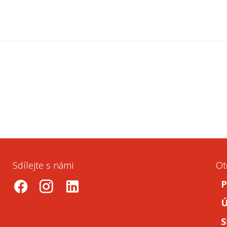
Sdílejte s námi
Ot
P
.
-
.
Ú
S