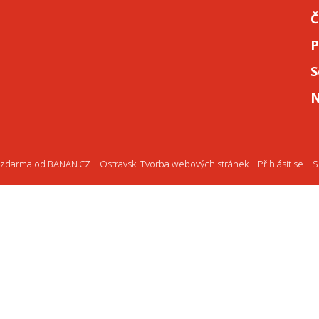
Č
P
S
N
 zdarma
od
BANAN.CZ
|
Ostravski Tvorba webových stránek
|
Přihlásit se
|
S