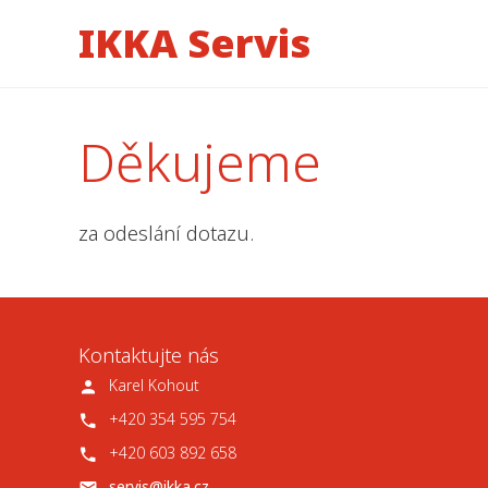
IKKA Servis
Děkujeme
za odeslání dotazu.
Kontaktujte nás
Karel Kohout
+420 354 595 754
+420 603 892 658
servis@ikka.cz