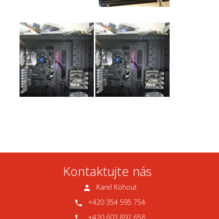
Kontaktujte nás
Karel Kohout
+420 354 595 754
+420 603 892 658